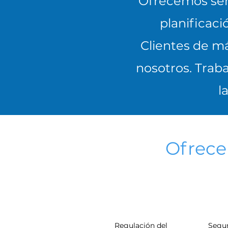
Ofrecemos serv
planificaci
Clientes de má
nosotros. Traba
l
Ofrece
Regulación del
Segur