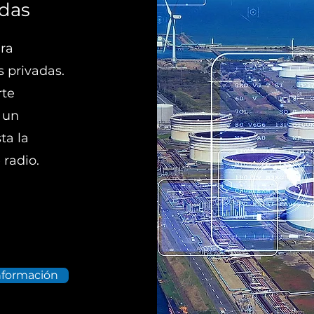
adas
ra
s privadas.
rte
 un
ta la
radio.
nformación