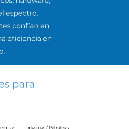
icos, hardware,
el espectro.
ntes confían en
a eficiencia en
o.
es para
ertos y
Industrias / Petróleo y