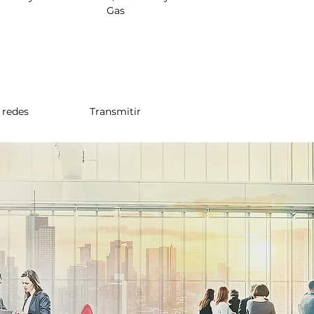
Gas
 redes
Transmitir