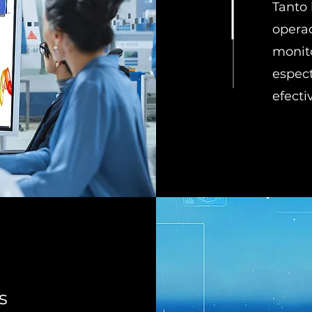
Tanto 
operad
monit
espec
efecti
s