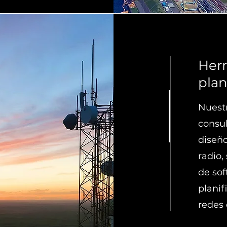
Her
plan
Nuestr
consul
diseño
radio,
de so
planif
redes 