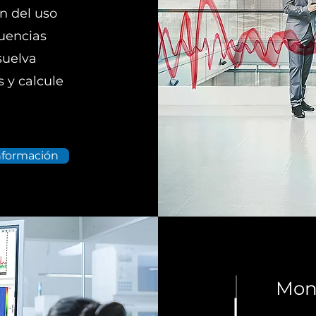
n del uso
cuencias
suelva
s y calcule
nformación
Moni