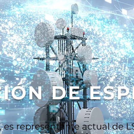
ONES
PRODUCTS & SERVICES
ALLIANCES
Más
IÓN DE ES
s representante actual de 