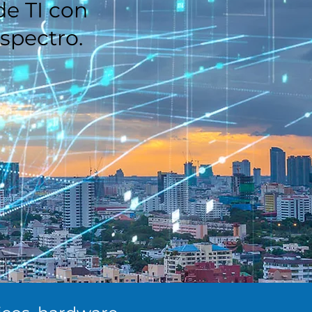
e TI con
spectro.