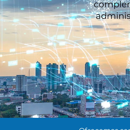
complem
adminis