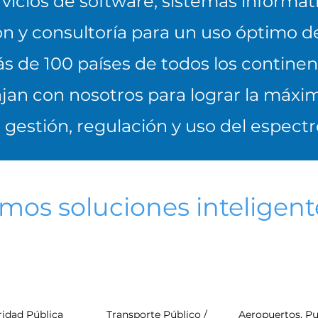
icios de software, sistemas informát
ón y consultoría para un uso óptimo d
s de 100 países de todos los contine
jan con nosotros para lograr la máxim
a gestión, regulación y uso del espectr
mos soluciones inteligent
idad Pública
Transporte Público /
Aeropuertos, Pu