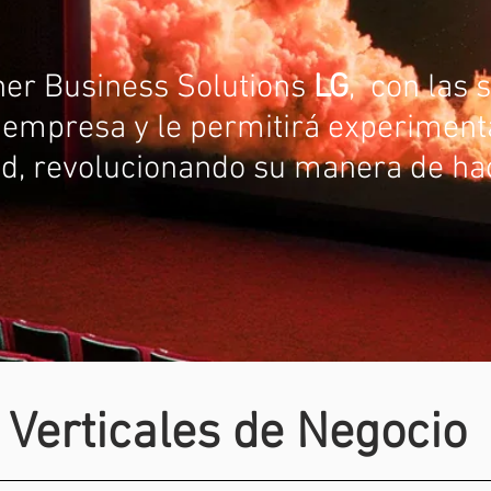
er Business Solutions
LG
, con las 
empresa y le permitirá experiment
ad, revolucionando su manera de ha
Verticales de Negocio