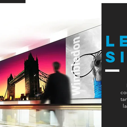
L
S
co
ta
l