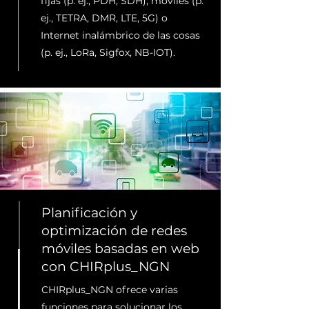
fijas (p. ej., PDH, SDH), móviles (p.
ej., TETRA, DMR, LTE, 5G) o
Internet inalámbrico de las cosas
(p. ej., LoRa, Sigfox, NB-IOT).
Planificación y
optimización de redes
móviles basadas en web
con CHIRplus_NGN
CHIRplus_NGN ofrece varias
funciones para solucionar los