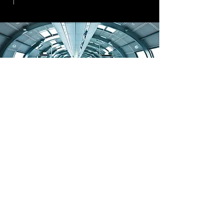
COBERTURA INTERIOR
Solo un concepto de planificación
y diseño detallado y de alta
calidad garantizará una cobertura
interior óptima y la mejor
integración posible con la red
exterior. Le apoyamos durante el
diseño, planificación, adquisición
y puesta en marcha de su sistema