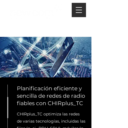
Planificación eficiente y
sencilla de redes de radio
fiables con CHIRplus_TC
CHIRplus_TC optimiza las redes
de varias tecnologías, incluidas las