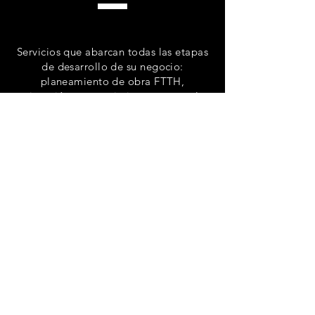
Servicios que abarcan todas las etapas
de desarrollo de su negocio:
planeamiento de obra FTTH,
ejecución, mantenimiento y control.
cableado
Proveemos los elementos esenciales de
infraestructura que un centro de datos
requiere para operar con eficacia y la
confiabilidad, incluyendo la
canalización de cables, las uniones y
conexiones a tierra, los sistemas de
identificación y respaldo eléctrico,
entre otros.