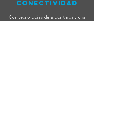
CONECTIVIDAD
Con tecnologías de algoritmos y una
sola antena con tecnología 5G, los
productos de la serie AirEngine Wi-Fi 6
permiten a las empresas construir redes
Wi-Fi 6.
telefonía
Somos líderes en el desarrollo e
implementación de soluciones de
Telefonía IP, atendiendo las
necesidades de una gran variedad de
clientes en nuestro país, y en la región.