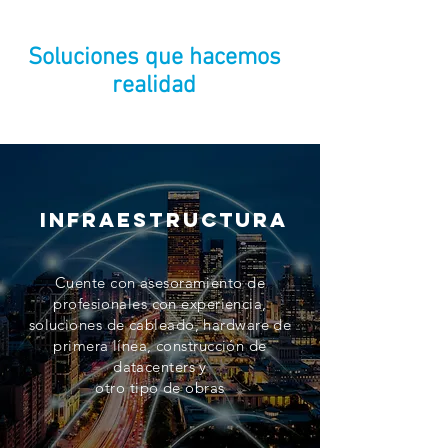
Soluciones que hacemos
realidad
infraestruCtura
Cuente con asesoramiento de
profesionales con experiencia,
soluciones de cableado, hardware de
primera línea, construcción de
datacenters y
otro tipo de obras